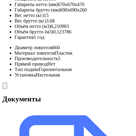
Габариты нетто (мм)
670x670x470
Габариты брутто (мм)
690x690x260
Вес нетто (кг)
15
Вес брутто (кг)
3.68
Объём нетто (м3)
0,210983
Объём брутто (м3)
0,123786
Гарантия
1 год
Диаметр ловителя
660
Материал ловителя
Пластик
Производительность
5
Прямой привод
Нет
Тип подачи
Горизонтальная
Установка
Настольная
Документы