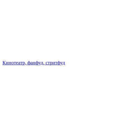
Кинотеатр, фанфуд, стритфуд