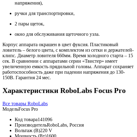
напряжения),
ручки для транспортировки,
2 пары щеток,
окно для обслуживания щеточного узла.
Корпус аппарата окрашен в цвет фуксия. Пластиковый
ловитель – белого цвета, с комплектом из сетки и держателей-
клипс. Диаметр ловителя 660мм. Время холодного старта – 15
сек. В сравнении с аппаратами серии «Твистер» имеет
увеличенную емкость прядильной головы. Аппарат сохраняет
работоспособность даже при падении напряжения до 130-
150В. Гарантия 24 мес.
Характеристики RoboLabs Focus Pro
Все товары RoboLabs
Модель
Focus Pro
Код товара
141096
Производитель
RoboLabs, Россия
Вольтаж (В)
220 V
Мощность (Вт)
1600