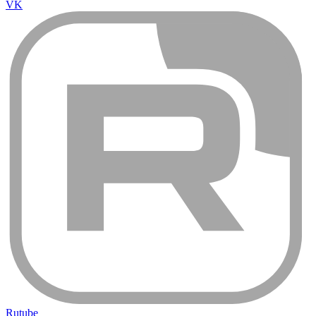
VK
Rutube