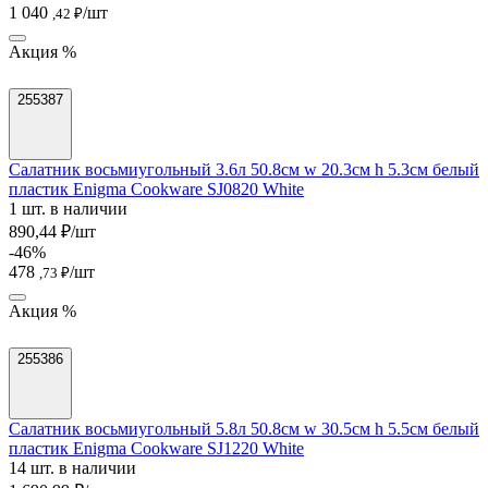
1 040
/шт
,42 ₽
Акция %
255387
Салатник восьмиугольный 3.6л 50.8см w 20.3см h 5.3см белый
пластик Enigma Cookware SJ0820 White
1 шт. в наличии
890,44 ₽/шт
-46%
478
/шт
,73 ₽
Акция %
255386
Салатник восьмиугольный 5.8л 50.8см w 30.5см h 5.5см белый
пластик Enigma Cookware SJ1220 White
14 шт. в наличии