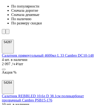
По популярности
Cначала дорогие
Cначала дешевые
По наличию
По размеру скидки
54287
Салатник прямоугольный 4600мл L 33 Cambro DC10-148
4 шт. в наличии
2 097
/шт
,74 ₽
Акция %
54264
Салатник REBBLED 10.6л D 38.1см поликарбонат
прозрачный Cambro PSB15-176
10 шт. в наличии