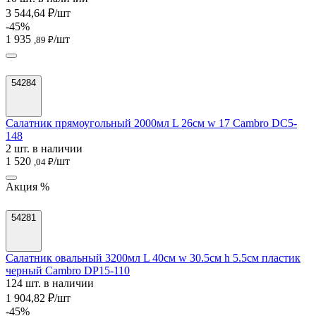
3 544,64 ₽/шт
-45%
1 935
/шт
,89 ₽
54284
Салатник прямоугольный 2000мл L 26см w 17 Cambro DC5-
148
2 шт. в наличии
1 520
/шт
,04 ₽
Акция %
54281
Салатник овальный 3200мл L 40см w 30.5см h 5.5см пластик
черный Cambro DP15-110
124 шт. в наличии
1 904,82 ₽/шт
-45%